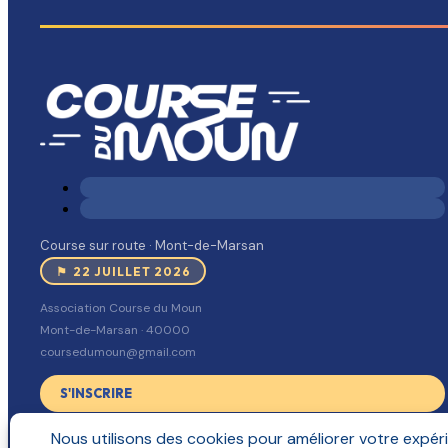
Course sur route · Mont-de-Marsan
⚑ 22 JUILLET 2026
Association Course du Moun
Mont-de-Marsan · 40000
coursedumoun@gmail.com
S'INSCRIRE