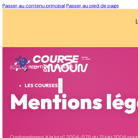
Passer au contenu principal
Passer au pied de page
ACCUEIL
/
MENTIONS LÉGALES
LES COURSES
Mentions lég
Conformément à la loi n° 2004-575 du 21 juin 2004 pour