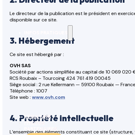
Le directeur de la publication est le président en exercic
disponible sur ce site.
INFOS PRATIQUES
3. Hébergement
Ce site est hébergé par :
OVH SAS
Société par actions simplifiée au capital de 10 069 020 
RCS Roubaix – Tourcoing 424 761 419 00045
Siège social : 2 rue Kellermann — 59100 Roubaix — Franc
Téléphone : 1007
Site web :
www.ovh.com
4. Propriété intellectuelle
RÉSULTATS
PHOTOS
PARTENAIRES
L’ensemble des éléments constituant ce site (structure, t
CONTACT