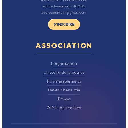
Association Course du Moun
Mont-de-Marsan · 40000
coursedumoun@gmail.com
S'INSCRIRE
ASSOCIATION
L'organisation
L'histoire de la course
Nos engagements
Devenir bénévole
Presse
Offres partenaires