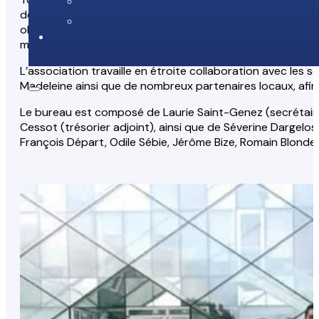
des co-présidents
Cathy Miremont
et
Arnaud Saint-L
objectif commun : offrir un événement convivial, sécurisé 
mobilisent pour assurer le bon déroulement de la course.
L’association travaille en étroite collaboration avec les s
Madeleine ainsi que de nombreux partenaires locaux, afin
Le bureau est composé de Laurie Saint-Genez (secrétaire),
Cessot (trésorier adjoint), ainsi que de Séverine Dargelos
François Départ, Odile Sébie, Jérôme Bize, Romain Blondet,