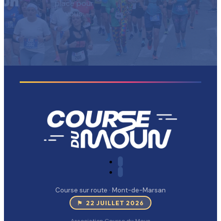
un
place pour
vous.
Course sur route · Mont-de-Marsan
⚑ 22 JUILLET 2026