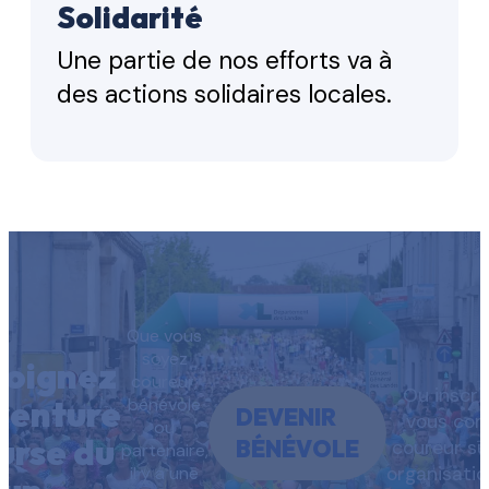
Solidarité
Une partie de nos efforts va à
des actions solidaires locales.
Que vous
soyez
joignez
coureur,
Ou inscri
aventure
bénévole
DEVENIR
vous co
ou
urse du
BÉNÉVOLE
coureur su
partenaire,
il y a une
organisati