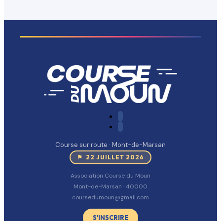
Course sur route · Mont-de-Marsan
⚑ 22 JUILLET 2026
Association Course du Moun
Mont-de-Marsan · 40000
coursedumoun@gmail.com
S'INSCRIRE