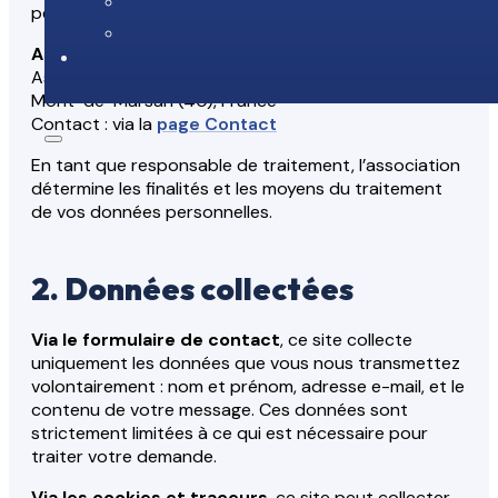
personnelles collectées via ce site est :
Association organisatrice de la Course du Moun
Association loi 1901 à but non lucratif
Mont-de-Marsan (40), France
Contact : via la
page Contact
En tant que responsable de traitement, l’association
détermine les finalités et les moyens du traitement
de vos données personnelles.
2. Données collectées
Via le formulaire de contact
, ce site collecte
uniquement les données que vous nous transmettez
volontairement : nom et prénom, adresse e-mail, et le
contenu de votre message. Ces données sont
strictement limitées à ce qui est nécessaire pour
traiter votre demande.
Via les cookies et traceurs
, ce site peut collecter