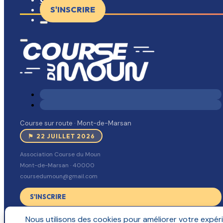
S'INSCRIRE
Course sur route · Mont-de-Marsan
⚑ 22 JUILLET 2026
Association Course du Moun
Mont-de-Marsan · 40000
coursedumoun@gmail.com
S'INSCRIRE