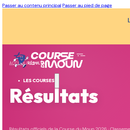
Passer au contenu principal
Passer au pied de page
ACCUEIL
/
RÉSULTATS
LES COURSES
Résultats
Résultats officiels de la Course du Moun 2026 · Classem